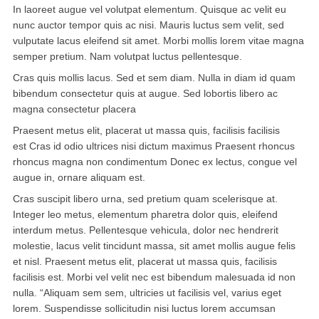
In laoreet augue vel volutpat elementum. Quisque ac velit eu
nunc auctor tempor quis ac nisi. Mauris luctus sem velit, sed
vulputate lacus eleifend sit amet. Morbi mollis lorem vitae magna
semper pretium. Nam volutpat luctus pellentesque.
Cras quis mollis lacus. Sed et sem diam. Nulla in diam id quam
bibendum consectetur quis at augue. Sed lobortis libero ac
magna consectetur placera
Praesent metus elit, placerat ut massa quis, facilisis facilisis
est Cras id odio ultrices nisi dictum maximus Praesent rhoncus
rhoncus magna non condimentum Donec ex lectus, congue vel
augue in, ornare aliquam est.
Cras suscipit libero urna, sed pretium quam scelerisque at.
Integer leo metus, elementum pharetra dolor quis, eleifend
interdum metus. Pellentesque vehicula, dolor nec hendrerit
molestie, lacus velit tincidunt massa, sit amet mollis augue felis
et nisl. Praesent metus elit, placerat ut massa quis, facilisis
facilisis est. Morbi vel velit nec est bibendum malesuada id non
nulla. “Aliquam sem sem, ultricies ut facilisis vel, varius eget
lorem. Suspendisse sollicitudin nisi luctus lorem accumsan